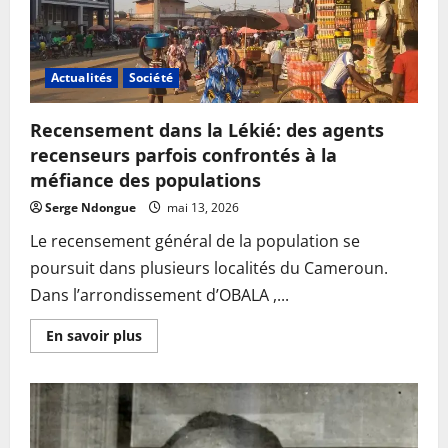
voler
toute
sa
marchandise
durant
le
Actualités
Société
transport
Recensement dans la Lékié: des agents
recenseurs parfois confrontés à la
méfiance des populations
Serge Ndongue
mai 13, 2026
Le recensement général de la population se
poursuit dans plusieurs localités du Cameroun.
Dans l’arrondissement d’OBALA ,...
En
En savoir plus
savoir
plus
sur
Recensement
dans
la
Lékié:
des