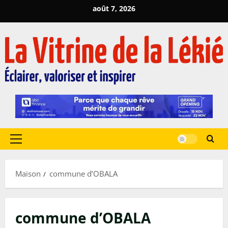
Passer
août 7, 2026
au
contenu
Menu
principal
Maison
commune d’OBALA
commune d’OBALA