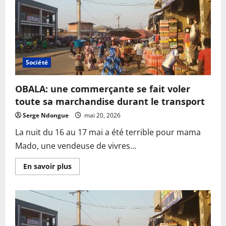
l’unité
nationale:
Jacques
EKANI
en
communion
avec
la
base
Société
militante
OBALA: une commerçante se fait voler
toute sa marchandise durant le transport
Serge Ndongue
mai 20, 2026
La nuit du 16 au 17 mai a été terrible pour mama
Mado, une vendeuse de vivres...
En
En savoir plus
savoir
plus
sur
OBALA:
une
commerçante
se
fait