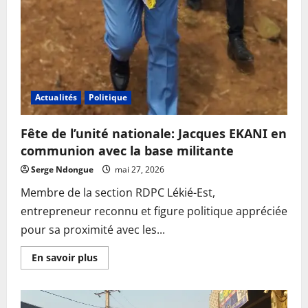
Actualités
Politique
Fête de l’unité nationale: Jacques EKANI en
communion avec la base militante
Serge Ndongue
mai 27, 2026
Membre de la section RDPC Lékié-Est,
entrepreneur reconnu et figure politique appréciée
pour sa proximité avec les...
En
En savoir plus
savoir
plus
sur
Fête
de