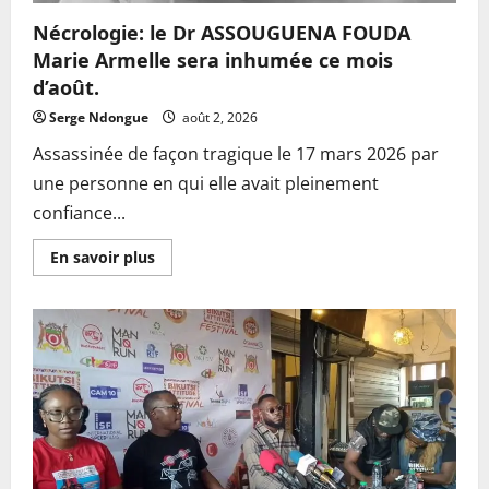
Nécrologie: le Dr ASSOUGUENA FOUDA
Marie Armelle sera inhumée ce mois
d’août.
Serge Ndongue
août 2, 2026
Assassinée de façon tragique le 17 mars 2026 par
une personne en qui elle avait pleinement
confiance...
En
En savoir plus
savoir
plus
sur
Nécrologie:
le
Dr
ASSOUGUENA
FOUDA
Marie
Armelle
sera
inhumée
ce
mois
d’août.