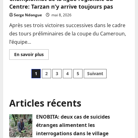
Centre: Tarzan n’y arrive toujours pas
Serge Ndongue
mai 8, 2026
Après ses trois victoires successives dans le cadre
des tours préliminaires de la coupe du Cameroun,
l’équipe...
En
En savoir plus
savoir
plus
sur
Championnat
Pagination
1
2
3
4
5
Suivant
de
la
ligue
des
régionale
du
Centre:
publications
Articles récents
Tarzan
n’y
arrive
toujours
ENOBITA: deux cas de suicides
pas
étranges alimentent les
interrogations dans le village