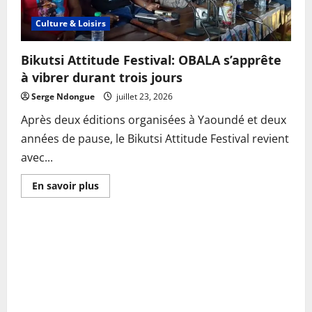
Culture & Loisirs
Bikutsi Attitude Festival: OBALA s’apprête
à vibrer durant trois jours
Serge Ndongue
juillet 23, 2026
Après deux éditions organisées à Yaoundé et deux
années de pause, le Bikutsi Attitude Festival revient
avec...
En
En savoir plus
savoir
plus
sur
Bikutsi
Attitude
Festival:
OBALA
s’apprête
à
vibrer
durant
trois
jours