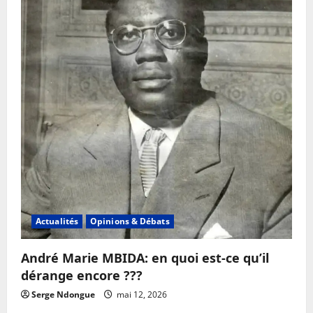
agents
recenseurs
parfois
confrontés
à
la
méfiance
des
populations
Actualités
Opinions & Débats
André Marie MBIDA: en quoi est-ce qu’il
dérange encore ???
Serge Ndongue
mai 12, 2026