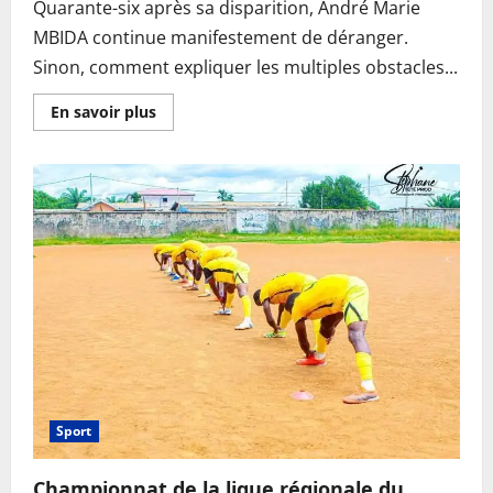
Quarante-six après sa disparition, André Marie
MBIDA continue manifestement de déranger.
Sinon, comment expliquer les multiples obstacles...
En
En savoir plus
savoir
plus
sur
André
Marie
MBIDA:
en
quoi
est-
ce
qu’il
dérange
encore
???
Sport
Championnat de la ligue régionale du