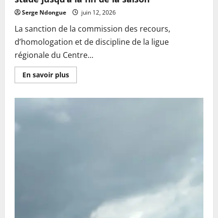
Serge Ndongue
juin 12, 2026
La sanction de la commission des recours,
d’homologation et de discipline de la ligue
régionale du Centre...
En
En savoir plus
savoir
plus
sur
Football:
Tarzan
FC
de
la
Lékié
privé
de
son
stade
jusqu’à
la
fin
de
la
saison