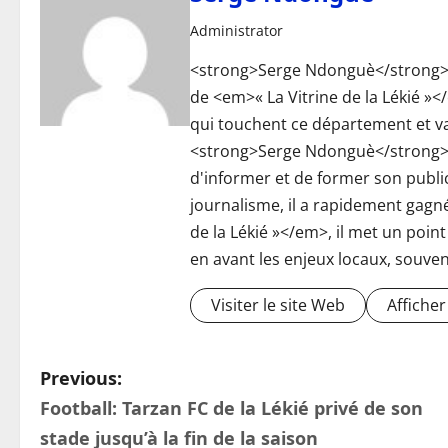
Administrator
<strong>Serge Ndonguè</strong> e
de <em>« La Vitrine de la Lékié »
qui touchent ce département et va 
<strong>Serge Ndonguè</strong> a
d'informer et de former son publi
journalisme, il a rapidement gagné
de la Lékié »</em>, il met un poin
en avant les enjeux locaux, souven
Visiter le site Web
Affiche
P
Previous:
Football: Tarzan FC de la Lékié privé de son
o
stade jusqu’à la fin de la saison