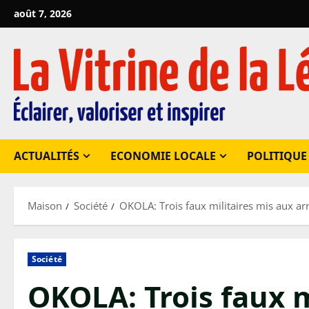
Passer
août 7, 2026
au
contenu
ACTUALITÉS
ECONOMIE LOCALE
POLITIQUE
Maison
Société
OKOLA: Trois faux militaires mis aux ar
Société
OKOLA: Trois faux m