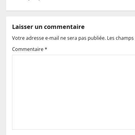
s
t
Laisser un commentaire
n
Votre adresse e-mail ne sera pas publiée.
Les champs 
a
Commentaire
*
v
i
g
a
t
i
o