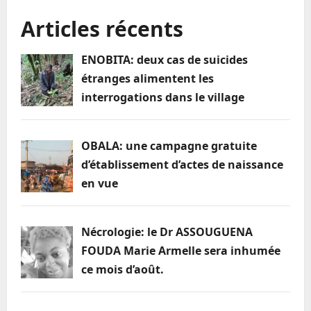
le
maire
Articles récents
d’Obala
victime
d’usurpation
d’identité
ENOBITA: deux cas de suicides
sur
les
étranges alimentent les
réseaux
sociaux
interrogations dans le village
OBALA: une campagne gratuite
d’établissement d’actes de naissance
en vue
Nécrologie: le Dr ASSOUGUENA
FOUDA Marie Armelle sera inhumée
ce mois d’août.