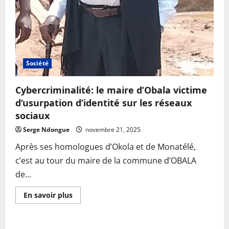
Société
Cybercriminalité: le maire d’Obala victime
d’usurpation d’identité sur les réseaux
sociaux
Serge Ndongue
novembre 21, 2025
Après ses homologues d’Okola et de Monatélé,
c’est au tour du maire de la commune d’OBALA
de...
En
En savoir plus
savoir
plus
sur
Cybercriminalité: