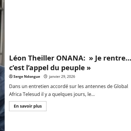
Léon Theiller ONANA: » Je rentre
c’est l’appel du peuple »
Serge Ndongue
janvier 29, 2026
Dans un entretien accordé sur les antennes de Global
Africa Telesud il y a quelques jours, le...
En
En savoir plus
savoir
plus
sur
Léon
Theiller
ONANA: