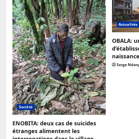
Actualités
OBALA: u
d’établis
naissanc
Serge Ndon
Société
ENOBITA: deux cas de suicides
étranges alimentent les
interrogations dans le village