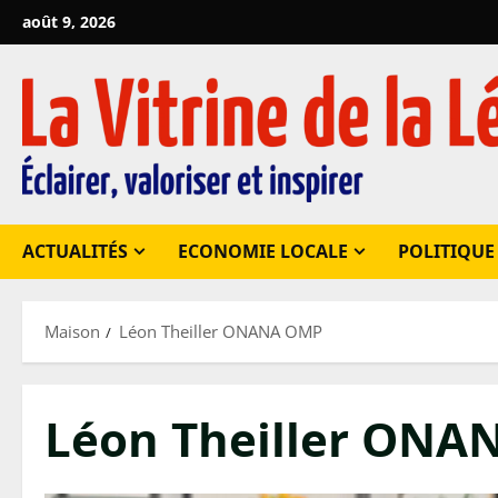
Passer
août 9, 2026
au
contenu
ACTUALITÉS
ECONOMIE LOCALE
POLITIQUE
Maison
Léon Theiller ONANA OMP
Léon Theiller ON