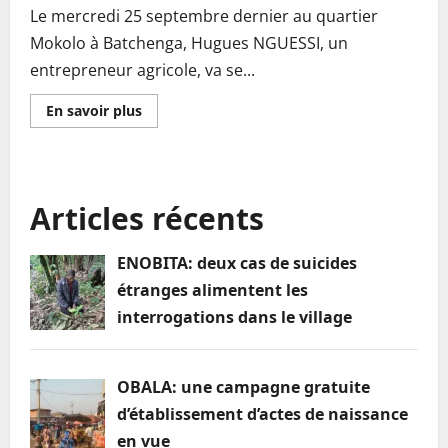
Le mercredi 25 septembre dernier au quartier
Mokolo à Batchenga, Hugues NGUESSI, un
entrepreneur agricole, va se...
En
En savoir plus
savoir
plus
sur
Batchenga
:
Un
Articles récents
agriculteur
assassiné
dans
les
ENOBITA: deux cas de suicides
conditions
troubles
étranges alimentent les
interrogations dans le village
OBALA: une campagne gratuite
d’établissement d’actes de naissance
en vue