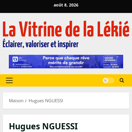
Passer
août 8, 2026
au
contenu
Menu
principal
Maison
Hugues NGUESSI
Hugues NGUESSI