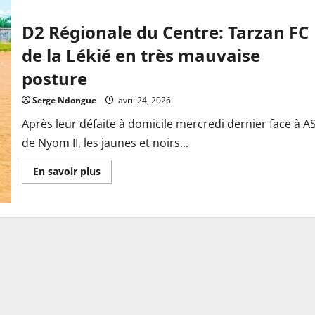
D2 Régionale du Centre: Tarzan FC
de la Lékié en très mauvaise
posture
Serge Ndongue
avril 24, 2026
Après leur défaite à domicile mercredi dernier face à A
de Nyom II, les jaunes et noirs...
En
En savoir plus
savoir
plus
sur
D2
Régionale
du
Centre:
Tarzan
FC
de
la
Lékié
en
très