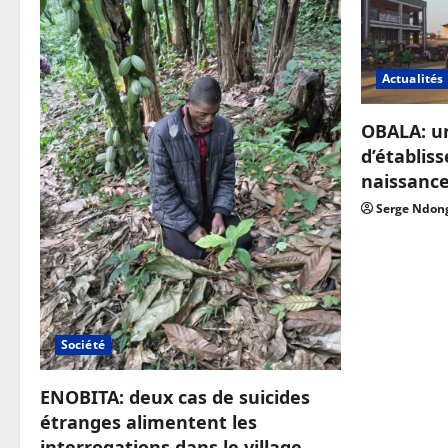
Actualités
OBALA: u
d’établis
naissanc
Serge Ndon
Société
ENOBITA: deux cas de suicides
étranges alimentent les
interrogations dans le village