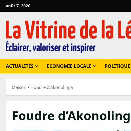
Passer
août 7, 2026
au
contenu
ACTUALITÉS
ECONOMIE LOCALE
POLITIQUE
Maison
Foudre d’Akonolinga
Foudre d’Akonolin