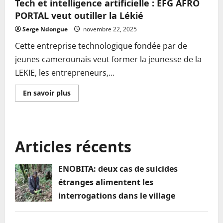
Tech et intelligence artificielle : EFG AFRO
PORTAL veut outiller la Lékié
Serge Ndongue
novembre 22, 2025
Cette entreprise technologique fondée par de
jeunes camerounais veut former la jeunesse de la
LEKIE, les entrepreneurs,...
En
En savoir plus
savoir
plus
sur
Tech
et
intelligence
Articles récents
artificielle
:
EFG
AFRO
ENOBITA: deux cas de suicides
PORTAL
veut
étranges alimentent les
outiller
la
interrogations dans le village
Lékié