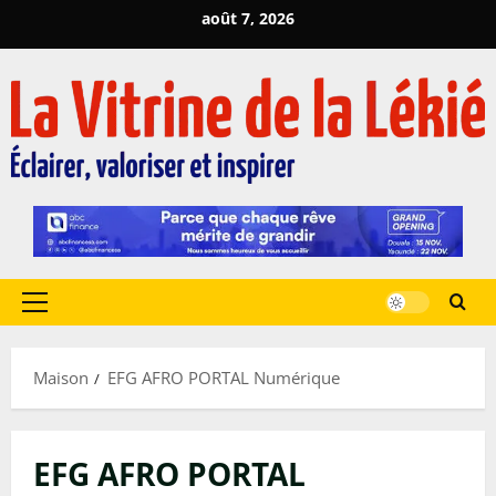
Passer
août 7, 2026
au
contenu
Menu
principal
Maison
EFG AFRO PORTAL Numérique
EFG AFRO PORTAL