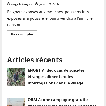
Serge Ndongue
janvier 9, 2026
Beignets exposés aux mouches, poissons frits
exposés à la poussière, pains vendus à l’air libre:
dans nos...
En
En savoir plus
savoir
plus
sur
Hygiène
alimentaire:
quand
Articles récents
l’insouciance
des
commerçants
met
ENOBITA: deux cas de suicides
en
danger
étranges alimentent les
la
santé
interrogations dans le village
des
commerçants
OBALA: une campagne gratuite
d’établissement d’actes de naissance