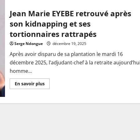
Jean Marie EYEBE retrouvé après
son kidnapping et ses
tortionnaires rattrapés
Serge Ndongue
décembre 19, 2025
Après avoir disparu de sa plantation le mardi 16
décembre 2025, l’adjudant-chef à la retraite aujourd’hu
homme...
En
En savoir plus
savoir
plus
sur
Jean
Marie
EYEBE
retrouvé
après
son
kidnapping
et
ses