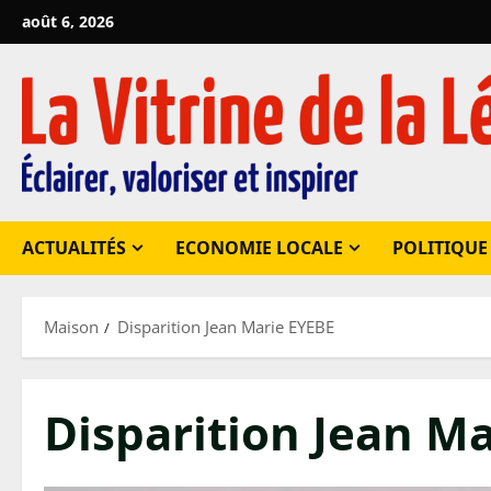
Passer
août 6, 2026
au
contenu
ACTUALITÉS
ECONOMIE LOCALE
POLITIQUE
Maison
Disparition Jean Marie EYEBE
Disparition Jean M