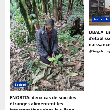
Actualités
OBALA: u
d’établis
naissanc
Serge Ndon
Société
ENOBITA: deux cas de suicides
étranges alimentent les
interrogations dans le village