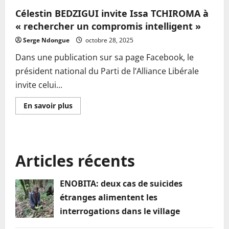
Célestin BEDZIGUI invite Issa TCHIROMA à
« rechercher un compromis intelligent »
Serge Ndongue
octobre 28, 2025
Dans une publication sur sa page Facebook, le
président national du Parti de l’Alliance Libérale
invite celui...
En
En savoir plus
savoir
plus
sur
Célestin
BEDZIGUI
invite
Articles récents
Issa
TCHIROMA
à
« rechercher
ENOBITA: deux cas de suicides
un
compromis
étranges alimentent les
intelligent »
interrogations dans le village