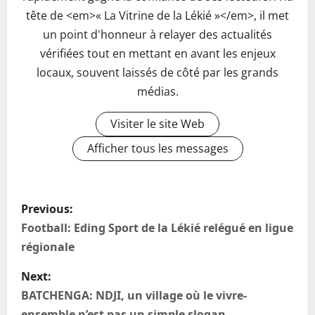
tête de <em>« La Vitrine de la Lékié »</em>, il met
un point d'honneur à relayer des actualités
vérifiées tout en mettant en avant les enjeux
locaux, souvent laissés de côté par les grands
médias.
Visiter le site Web
Afficher tous les messages
P
Previous:
o
Football: Eding Sport de la Lékié relégué en ligue
régionale
s
Next:
t
BATCHENGA: NDJI, un village où le vivre-
ensemble n’est pas un simple slogan