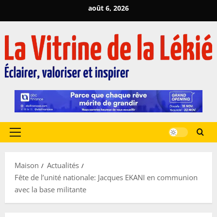
Passer
août 6, 2026
au
contenu
Menu
principal
Maison
Actualités
Fête de l’unité nationale: Jacques EKANI en communion
avec la base militante