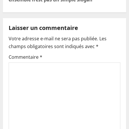
n
a
v
Laisser un commentaire
i
Votre adresse e-mail ne sera pas publiée.
Les
champs obligatoires sont indiqués avec
*
g
Commentaire
*
a
t
i
o
n