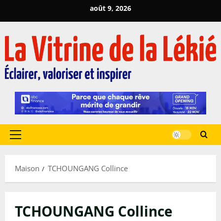
Passer
août 9, 2026
au
contenu
Menu
principal
Maison
TCHOUNGANG Collince
TCHOUNGANG Collince