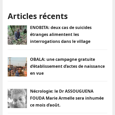
Assassinat
du
Dr
Articles récents
ASSOUGUENA:
voici
les
points
ENOBITA: deux cas de suicides
saillants
à
étranges alimentent les
retenir
interrogations dans le village
OBALA: une campagne gratuite
d’établissement d’actes de naissance
en vue
Nécrologie: le Dr ASSOUGUENA
FOUDA Marie Armelle sera inhumée
ce mois d’août.