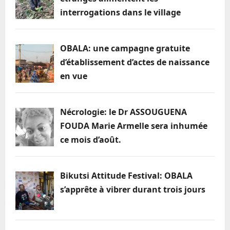
la
interrogations dans le village
clémence
de
Paul
BIYA
OBALA: une campagne gratuite
d’établissement d’actes de naissance
en vue
Nécrologie: le Dr ASSOUGUENA
FOUDA Marie Armelle sera inhumée
ce mois d’août.
Bikutsi Attitude Festival: OBALA
s’apprête à vibrer durant trois jours