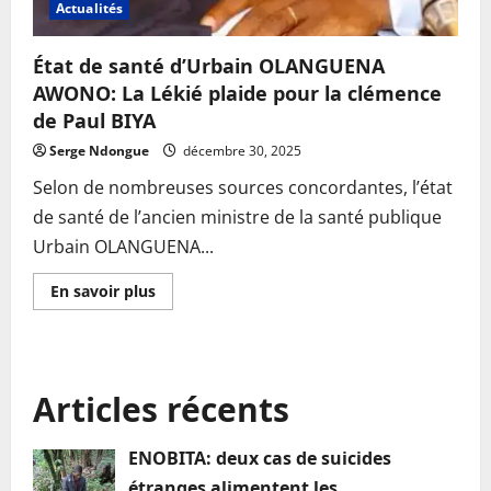
Actualités
État de santé d’Urbain OLANGUENA
AWONO: La Lékié plaide pour la clémence
de Paul BIYA
Serge Ndongue
décembre 30, 2025
Selon de nombreuses sources concordantes, l’état
de santé de l’ancien ministre de la santé publique
Urbain OLANGUENA...
En
En savoir plus
savoir
plus
sur
État
de
santé
Articles récents
d’Urbain
OLANGUENA
AWONO:
La
ENOBITA: deux cas de suicides
Lékié
plaide
étranges alimentent les
pour