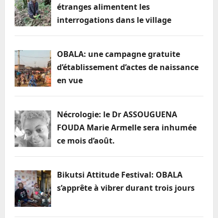
au
étranges alimentent les
maire
par
interrogations dans le village
intérim
par
le
préfet
OBALA: une campagne gratuite
d’établissement d’actes de naissance
en vue
Nécrologie: le Dr ASSOUGUENA
FOUDA Marie Armelle sera inhumée
ce mois d’août.
Bikutsi Attitude Festival: OBALA
s’apprête à vibrer durant trois jours