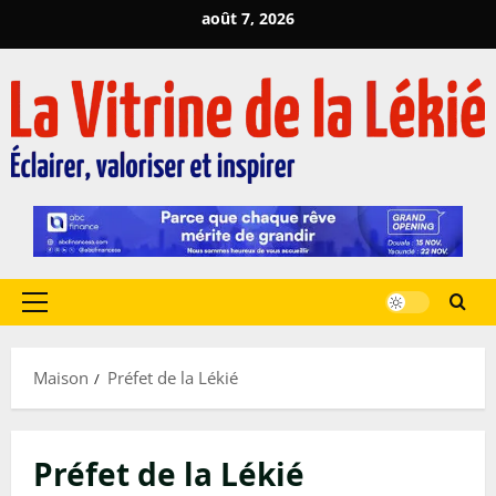
Passer
août 7, 2026
au
contenu
Menu
principal
Maison
Préfet de la Lékié
Préfet de la Lékié