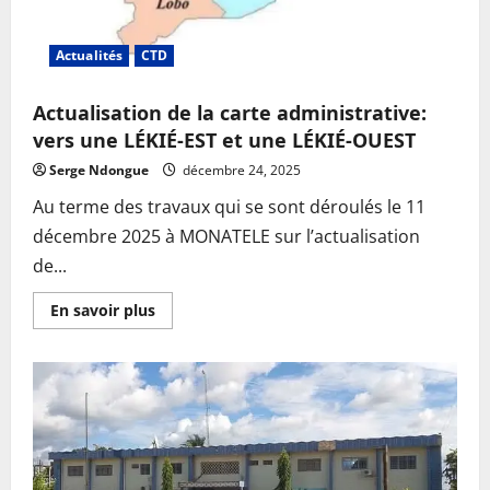
Actualités
CTD
Actualisation de la carte administrative:
vers une LÉKIÉ-EST et une LÉKIÉ-OUEST
Serge Ndongue
décembre 24, 2025
Au terme des travaux qui se sont déroulés le 11
décembre 2025 à MONATELE sur l’actualisation
de...
En
En savoir plus
savoir
plus
sur
Actualisation
de
la
carte
administrative:
vers
une
LÉKIÉ-