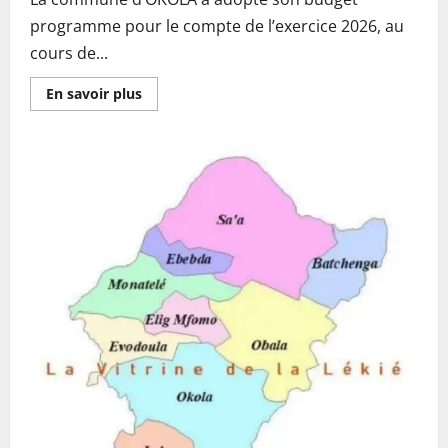
programme pour le compte de l’exercice 2026, au
cours de...
En
En savoir plus
savoir
plus
sur
Exercice
2026:
la
commune
d’OKOLA
adopte
un
budget
programme
de
2.871.020.542
FCFA