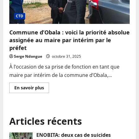
des
longs
couteaux
CTD
Commune d’Obala : voici la priorité absolue
assignée au maire par intérim par le
préfet
Serge Ndongue
octobre 31, 2025
À l’occasion de sa prise de fonction en tant que
maire par intérim de la commune d’Obala,...
En
En savoir plus
savoir
plus
sur
Commune
d’Obala
:
Articles récents
voici
la
priorité
absolue
ENOBITA: deux cas de suicides
assignée