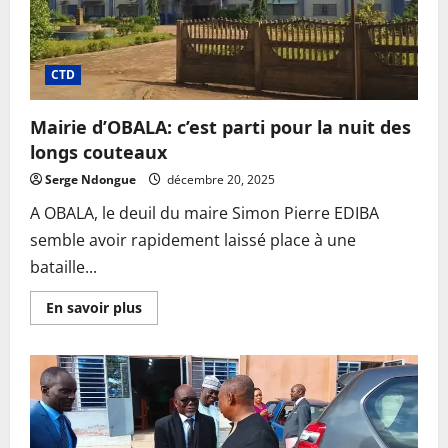
EST
et
une
LÉKIÉ-
OUEST
CTD
Mairie d’OBALA: c’est parti pour la nuit des
longs couteaux
Serge Ndongue
décembre 20, 2025
A OBALA, le deuil du maire Simon Pierre EDIBA
semble avoir rapidement laissé place à une
bataille...
En
En savoir plus
savoir
plus
sur
Mairie
d’OBALA:
c’est
parti
pour
la
nuit