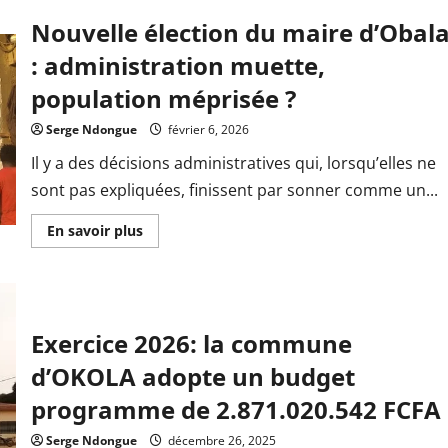
Nouvelle élection du maire d’Obal
: administration muette,
population méprisée ?
Serge Ndongue
février 6, 2026
Il y a des décisions administratives qui, lorsqu’elles ne
sont pas expliquées, finissent par sonner comme un...
En
En savoir plus
savoir
plus
sur
Nouvelle
élection
du
maire
Exercice 2026: la commune
d’Obala
:
administration
d’OKOLA adopte un budget
muette,
population
programme de 2.871.020.542 FCFA
méprisée
?
Serge Ndongue
décembre 26, 2025