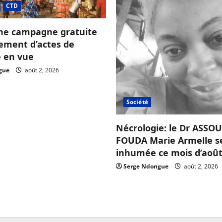
préfet
CTD
ne campagne gratuite
sement d’actes de
e en vue
gue
août 2, 2026
Société
Nécrologie: le Dr ASS
FOUDA Marie Armelle s
inhumée ce mois d’août
Serge Ndongue
août 2, 2026