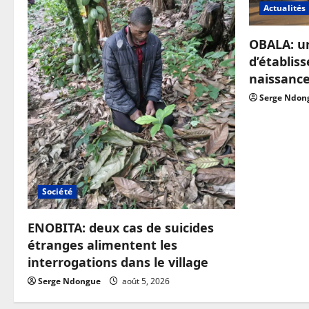
Actualités
OBALA: u
d’établis
naissanc
Serge Ndon
Société
ENOBITA: deux cas de suicides
étranges alimentent les
interrogations dans le village
Serge Ndongue
août 5, 2026