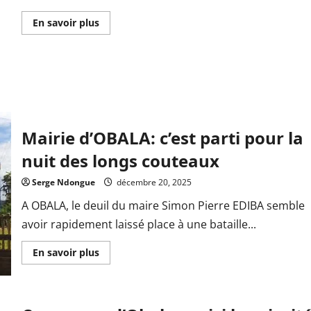
En
En savoir plus
savoir
plus
sur
Actualisation
de
la
carte
administrative:
vers
une
LÉKIÉ-
Mairie d’OBALA: c’est parti pour la
EST
et
nuit des longs couteaux
une
LÉKIÉ-
OUEST
Serge Ndongue
décembre 20, 2025
A OBALA, le deuil du maire Simon Pierre EDIBA semble
avoir rapidement laissé place à une bataille...
En
En savoir plus
savoir
plus
sur
Mairie
d’OBALA:
c’est