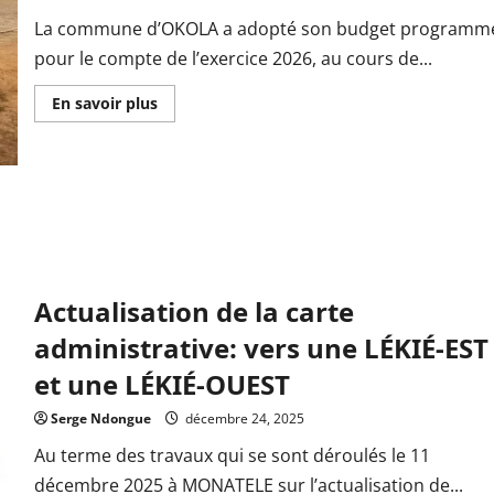
La commune d’OKOLA a adopté son budget programm
pour le compte de l’exercice 2026, au cours de...
En
En savoir plus
savoir
plus
sur
Exercice
2026:
la
commune
d’OKOLA
adopte
un
budget
programme
de
Actualisation de la carte
2.871.020.542
FCFA
administrative: vers une LÉKIÉ-EST
et une LÉKIÉ-OUEST
Serge Ndongue
décembre 24, 2025
Au terme des travaux qui se sont déroulés le 11
décembre 2025 à MONATELE sur l’actualisation de...