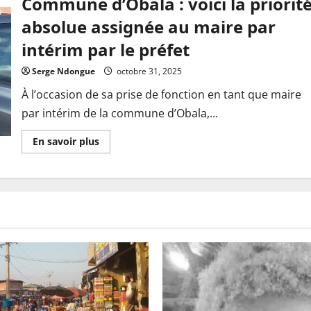
Commune d’Obala : voici la priorit
parti
pour
absolue assignée au maire par
la
nuit
intérim par le préfet
des
longs
couteaux
Serge Ndongue
octobre 31, 2025
À l’occasion de sa prise de fonction en tant que maire
par intérim de la commune d’Obala,...
En
En savoir plus
savoir
plus
sur
Commune
d’Obala
:
voici
la
priorité
absolue
assignée
au
maire
par
intérim
par
le