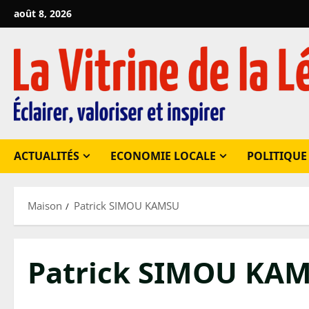
Passer
août 8, 2026
au
contenu
ACTUALITÉS
ECONOMIE LOCALE
POLITIQUE
Maison
Patrick SIMOU KAMSU
Patrick SIMOU KA