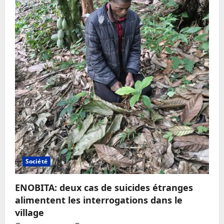
Société
ENOBITA: deux cas de suicides étranges
alimentent les interrogations dans le
village