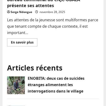
présente ses attentes
Serge Ndongue
novembre 28, 2025
Les attentes de la jeunesse sont multiformes parce
que tenant compte de chaque contexte, il est
important...
En
En savoir plus
savoir
plus
sur
Nouveau
septennat:
le
Articles récents
président
du
bureau
communal
ENOBITA: deux cas de suicides
du
CNJC-
étranges alimentent les
OBALA
présente
interrogations dans le village
ses
attentes