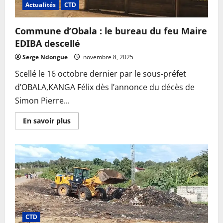
Actualités
CTD
Commune d’Obala : le bureau du feu Maire
EDIBA descellé
Serge Ndongue
novembre 8, 2025
Scellé le 16 octobre dernier par le sous-préfet
d’OBALA,KANGA Félix dès l’annonce du décès de
Simon Pierre...
En
En savoir plus
savoir
plus
sur
Commune
d’Obala
:
le
bureau
du
feu
Maire
EDIBA
descellé
CTD