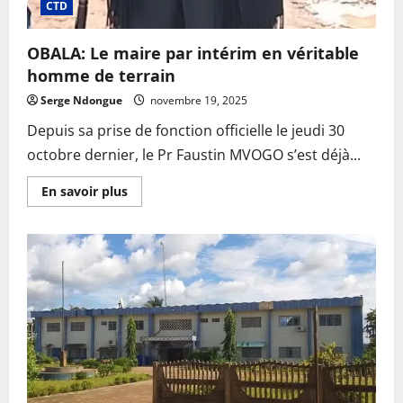
CTD
OBALA: Le maire par intérim en véritable
homme de terrain
Serge Ndongue
novembre 19, 2025
Depuis sa prise de fonction officielle le jeudi 30
octobre dernier, le Pr Faustin MVOGO s’est déjà...
En
En savoir plus
savoir
plus
sur
OBALA:
Le
maire
par
intérim
en
véritable
homme
de
terrain