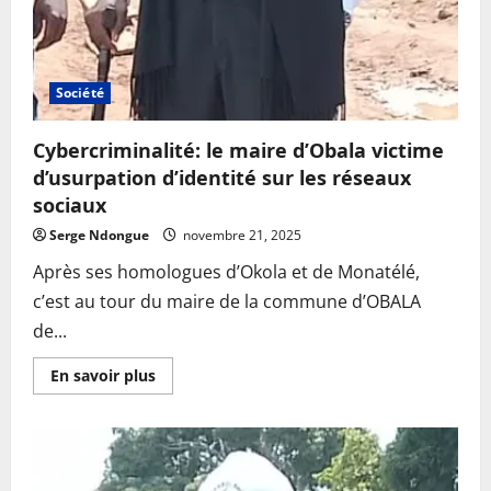
Société
Cybercriminalité: le maire d’Obala victime
d’usurpation d’identité sur les réseaux
sociaux
Serge Ndongue
novembre 21, 2025
Après ses homologues d’Okola et de Monatélé,
c’est au tour du maire de la commune d’OBALA
de...
En
En savoir plus
savoir
plus
sur
Cybercriminalité:
le
maire
d’Obala