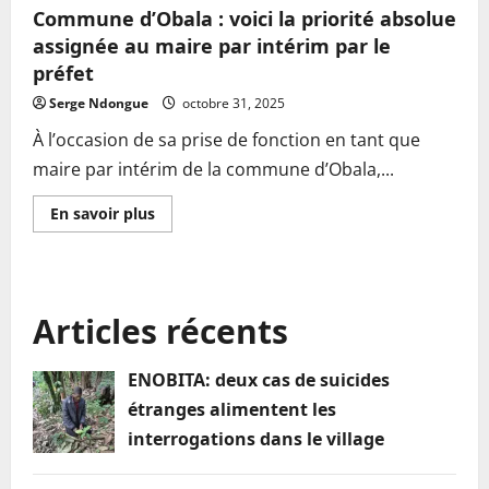
Commune d’Obala : voici la priorité absolue
assignée au maire par intérim par le
préfet
Serge Ndongue
octobre 31, 2025
À l’occasion de sa prise de fonction en tant que
maire par intérim de la commune d’Obala,...
En
En savoir plus
savoir
plus
sur
Commune
d’Obala
:
Articles récents
voici
la
priorité
absolue
ENOBITA: deux cas de suicides
assignée
au
étranges alimentent les
maire
par
interrogations dans le village
intérim
par
le
préfet