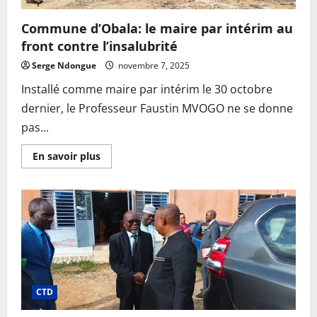
Commune d’Obala: le maire par intérim au
front contre l’insalubrité
Serge Ndongue
novembre 7, 2025
Installé comme maire par intérim le 30 octobre
dernier, le Professeur Faustin MVOGO ne se donne
pas...
En
En savoir plus
savoir
plus
sur
Commune
d’Obala:
le
maire
par
intérim
au
front
contre
l’insalubrité
CTD