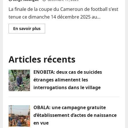
La finale de la coupe du Cameroun de football s’est
tenue ce dimanche 14 décembre 2025 au...
En
En savoir plus
savoir
plus
sur
Finale
de
la
Articles récents
coupe
du
Cameroun:
Marc
ENOBITA: deux cas de suicides
ONGUENE,
le
étranges alimentent les
héro
du
interrogations dans le village
sacre
de
la
Panthère
du
OBALA: une campagne gratuite
NDE
d’établissement d’actes de naissance
en vue