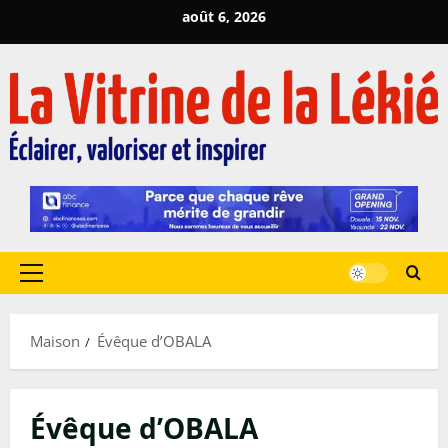
Passer
août 6, 2026
au
contenu
Menu
principal
Maison
Évêque d’OBALA
Évêque d’OBALA