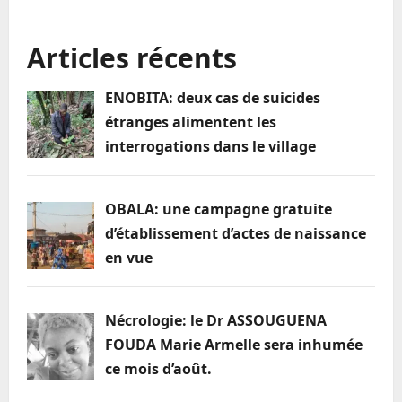
Éducation:
l’arrondissement
d’OBALA
Articles récents
aura
son
collège
scientifique
ENOBITA: deux cas de suicides
étranges alimentent les
interrogations dans le village
OBALA: une campagne gratuite
d’établissement d’actes de naissance
en vue
Nécrologie: le Dr ASSOUGUENA
FOUDA Marie Armelle sera inhumée
ce mois d’août.