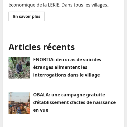
économique de la LEKIE. Dans tous les villages...
En
En savoir plus
savoir
plus
sur
Economie
locale:
quand
Articles récents
la
diversité
agricole
devient
ENOBITA: deux cas de suicides
la
clé
étranges alimentent les
de
la
interrogations dans le village
propriété
rurale
OBALA: une campagne gratuite
d’établissement d’actes de naissance
en vue