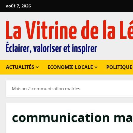
Passer
août 7, 2026
au
contenu
ACTUALITÉS
ECONOMIE LOCALE
POLITIQUE
Maison
communication mairies
communication mai