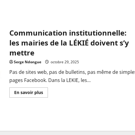
Communication institutionnelle:
les mairies de la LÉKIÉ doivent s’y
mettre
Serge Ndongue
octobre 29, 2025
Pas de sites web, pas de bulletins, pas même de simple
pages Facebook. Dans la LEKIE, les...
En
En savoir plus
savoir
plus
sur
Communication
institutionnelle:
les
mairies
de
la
LÉKIÉ