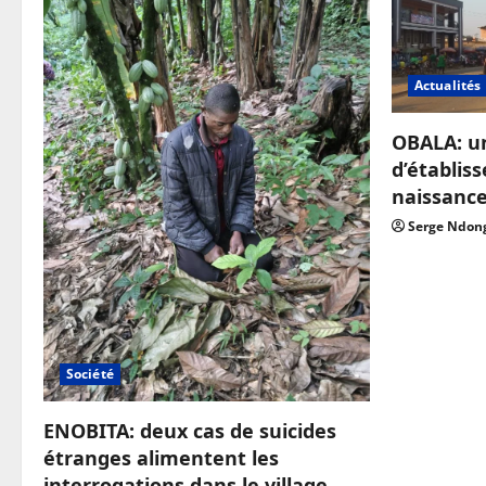
Actualités
OBALA: u
d’établis
naissanc
Serge Ndon
Société
ENOBITA: deux cas de suicides
étranges alimentent les
interrogations dans le village