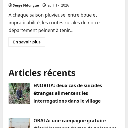
Serge Ndongue
avril 17, 2026
À chaque saison pluvieuse, entre boue et
impraticabilité, les routes rurales de notre
département peinent à tenir....
En
En savoir plus
savoir
plus
sur
Routes
rurales:
la
Articles récents
LÉKIÉ
au
cœur
de
ENOBITA: deux cas de suicides
l’enclavement
étranges alimentent les
interrogations dans le village
OBALA: une campagne gratuite