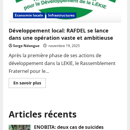
Economie locale
Infrastructures
Développement local: RAFDEL se lance
dans une opération vaste et ambitieuse
Serge Ndongue
novembre 19, 2025
Après la première phase de ses actions de
développement dans la LEKIE, le Rassemblement
Fraternel pour le...
En
En savoir plus
savoir
plus
sur
Développement
local:
RAFDEL
Articles récents
se
lance
dans
une
ENOBITA: deux cas de suicides
opération