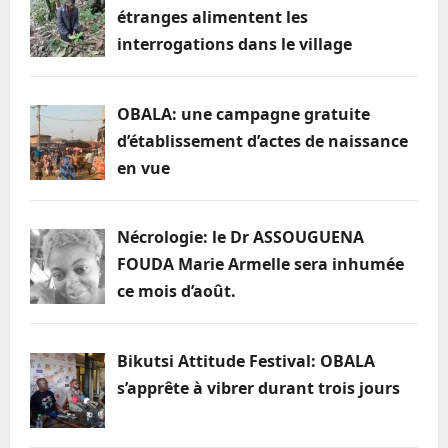
vaste
étranges alimentent les
et
ambitieuse
interrogations dans le village
OBALA: une campagne gratuite
d’établissement d’actes de naissance
en vue
Nécrologie: le Dr ASSOUGUENA
FOUDA Marie Armelle sera inhumée
ce mois d’août.
Bikutsi Attitude Festival: OBALA
s’apprête à vibrer durant trois jours