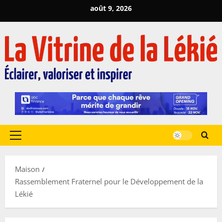
Passer
août 9, 2026
au
contenu
Menu
principal
Maison
Rassemblement Fraternel pour le Développement de la
Lékié