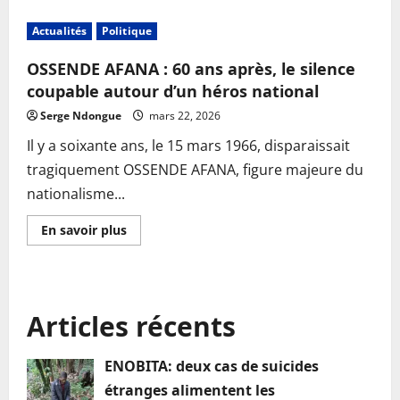
Actualités
Politique
OSSENDE AFANA : 60 ans après, le silence
coupable autour d’un héros national
Serge Ndongue
mars 22, 2026
Il y a soixante ans, le 15 mars 1966, disparaissait
tragiquement OSSENDE AFANA, figure majeure du
nationalisme...
En
En savoir plus
savoir
plus
sur
OSSENDE
AFANA
:
Articles récents
60
ans
après,
le
ENOBITA: deux cas de suicides
silence
coupable
étranges alimentent les
autour