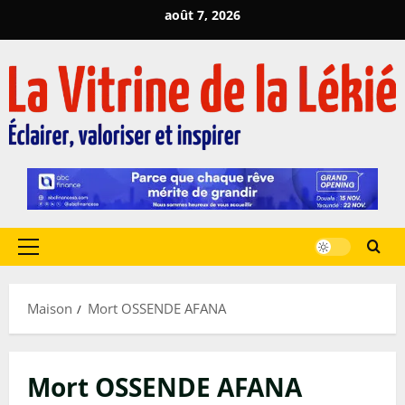
Passer
août 7, 2026
au
contenu
Menu
principal
Maison
Mort OSSENDE AFANA
Mort OSSENDE AFANA