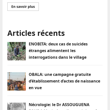
En
En savoir plus
savoir
plus
sur
Dynamique
économique
locale:
Articles récents
OBALA
s’offre
un
nouveau
ENOBITA: deux cas de suicides
visage
avec
étranges alimentent les
le
MAITHE
interrogations dans le village
MALL
MBOUA
OBALA: une campagne gratuite
d’établissement d’actes de naissance
en vue
Nécrologie: le Dr ASSOUGUENA