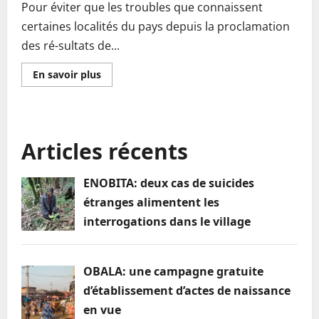
Pour éviter que les troubles que connaissent
certaines localités du pays depuis la proclamation
des ré-sultats de...
En
En savoir plus
savoir
plus
sur
MONATELE:
Le
maire,
Articles récents
Sa
Majesté
MBASSI
BESSALA
ENOBITA: deux cas de suicides
appelle
à
étranges alimentent les
la
préservation
interrogations dans le village
de
la
paix
OBALA: une campagne gratuite
d’établissement d’actes de naissance
en vue