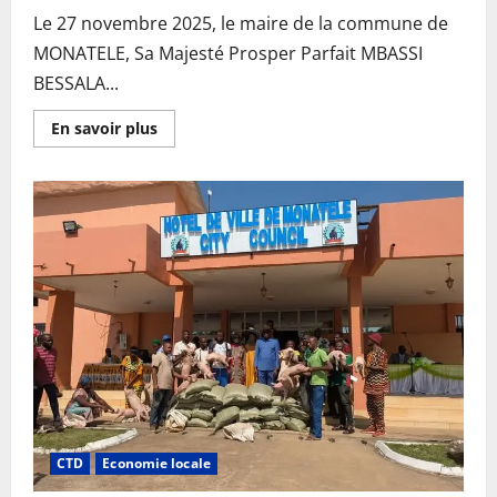
Le 27 novembre 2025, le maire de la commune de
MONATELE, Sa Majesté Prosper Parfait MBASSI
BESSALA...
En
En savoir plus
savoir
plus
sur
Développement
local
:
la
commune
de
MONATÉLÉ
attire
des
investisseurs
chinois
CTD
Economie locale