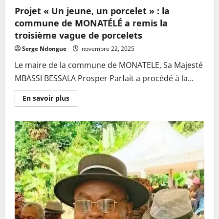
Projet « Un jeune, un porcelet » : la
commune de MONATÉLÉ a remis la
troisième vague de porcelets
Serge Ndongue
novembre 22, 2025
Le maire de la commune de MONATELE, Sa Majesté
MBASSI BESSALA Prosper Parfait a procédé à la...
En
En savoir plus
savoir
plus
sur
Projet
« Un
jeune,
un
porcelet »
:
la
commune
de
MONATÉLÉ
a
remis
la
troisième