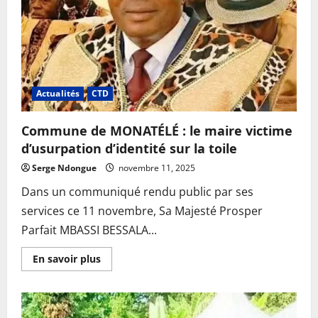
vague
de
porcelets
Actualités
CTD
Commune de MONATÉLÉ : le maire victime
d’usurpation d’identité sur la toile
Serge Ndongue
novembre 11, 2025
Dans un communiqué rendu public par ses
services ce 11 novembre, Sa Majesté Prosper
Parfait MBASSI BESSALA...
En
En savoir plus
savoir
plus
sur
Commune
de
MONATÉLÉ