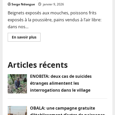
Serge Ndongue
janvier 9, 2026
Beignets exposés aux mouches, poissons frits
exposés à la poussière, pains vendus à l’air libre:
dans nos...
En
En savoir plus
savoir
plus
sur
Hygiène
alimentaire:
quand
Articles récents
l’insouciance
des
commerçants
met
ENOBITA: deux cas de suicides
en
danger
étranges alimentent les
la
santé
interrogations dans le village
des
commerçants
OBALA: une campagne gratuite
d’établissement d’actes de naissance