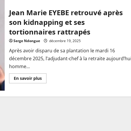
Jean Marie EYEBE retrouvé après
son kidnapping et ses
tortionnaires rattrapés
Serge Ndongue
décembre 19, 2025
Après avoir disparu de sa plantation le mardi 16
décembre 2025, l’adjudant-chef à la retraite aujourd’hu
homme...
En
En savoir plus
savoir
plus
sur
Jean
Marie
EYEBE
retrouvé
après
son
kidnapping
et
ses