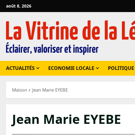
Passer
août 8, 2026
au
contenu
ACTUALITÉS
ECONOMIE LOCALE
POLITIQUE
Maison
Jean Marie EYEBE
Jean Marie EYEBE