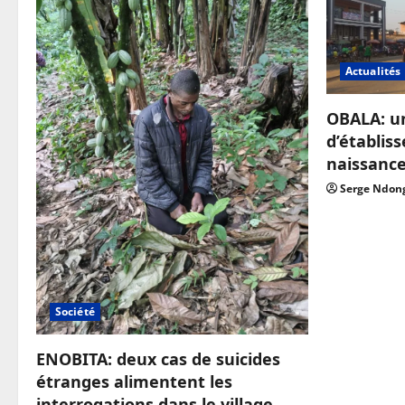
Actualités
OBALA: u
d’établis
naissanc
Serge Ndon
Société
ENOBITA: deux cas de suicides
étranges alimentent les
interrogations dans le village