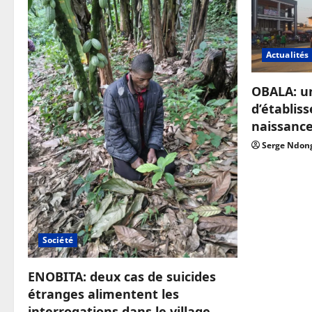
Actualités
OBALA: u
d’établis
naissanc
Serge Ndon
Société
ENOBITA: deux cas de suicides
étranges alimentent les
interrogations dans le village