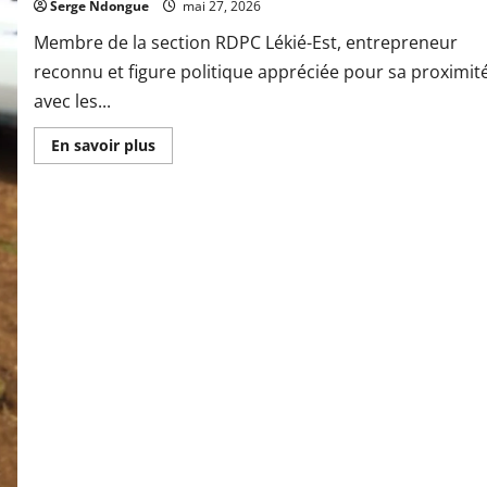
Serge Ndongue
mai 27, 2026
Membre de la section RDPC Lékié-Est, entrepreneur
reconnu et figure politique appréciée pour sa proximit
avec les...
En
En savoir plus
savoir
plus
sur
Fête
de
l’unité
nationale:
Jacques
EKANI
en
communion
avec
la
base
militante