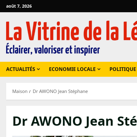
Passer
août 7, 2026
au
contenu
ACTUALITÉS
ECONOMIE LOCALE
POLITIQUE
Maison
Dr AWONO Jean Stéphane
Dr AWONO Jean St