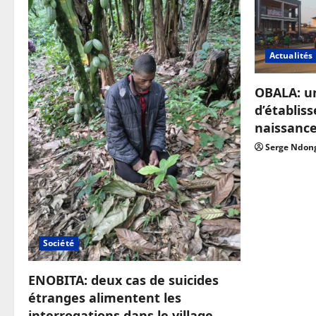
Actualités
OBALA: u
d’établis
naissanc
Serge Ndon
Société
ENOBITA: deux cas de suicides
étranges alimentent les
interrogations dans le village