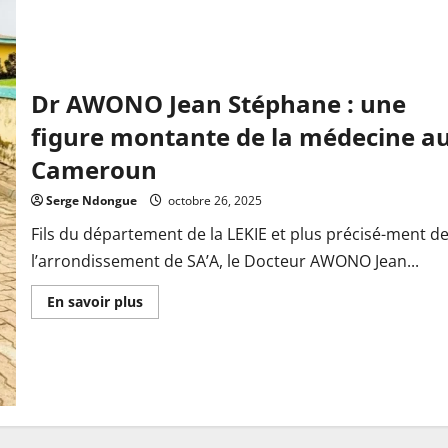
Dr AWONO Jean Stéphane : une
figure montante de la médecine a
Cameroun
Serge Ndongue
octobre 26, 2025
Fils du département de la LEKIE et plus précisé-ment d
l’arrondissement de SA’A, le Docteur AWONO Jean...
En
En savoir plus
savoir
plus
sur
Dr
AWONO
Jean
Stéphane
:
une
figure