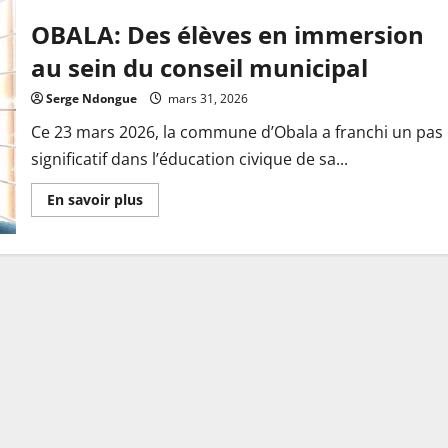
OBALA: Des élèves en immersion
au sein du conseil municipal
Serge Ndongue
mars 31, 2026
Ce 23 mars 2026, la commune d’Obala a franchi un pas
significatif dans l’éducation civique de sa...
En
En savoir plus
savoir
plus
sur
OBALA:
Des
élèves
en
immersion
au
sein
du
conseil
municipal