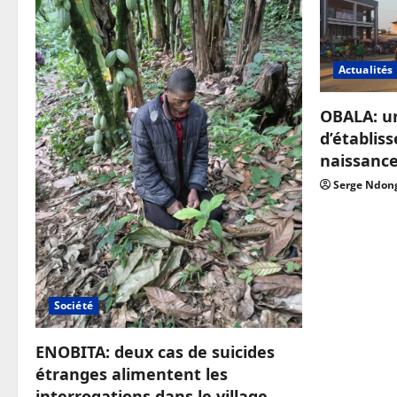
Actualités
OBALA: u
d’établis
naissanc
Serge Ndon
Société
ENOBITA: deux cas de suicides
étranges alimentent les
interrogations dans le village