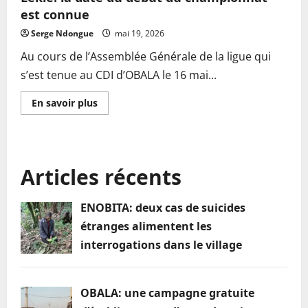
est connue
Serge Ndongue
mai 19, 2026
Au cours de l’Assemblée Générale de la ligue qui
s’est tenue au CDI d’OBALA le 16 mai...
En
En savoir plus
savoir
plus
sur
Ligue
départementale
de
Articles récents
football
de
la
Lékié:
ENOBITA: deux cas de suicides
la
date
étranges alimentent les
du
début
interrogations dans le village
du
championnat
est
connue
OBALA: une campagne gratuite