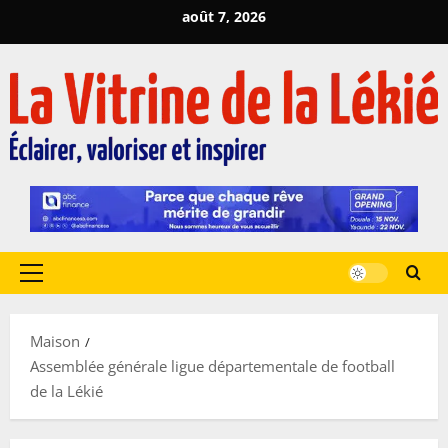
Passer
août 7, 2026
au
contenu
Menu
principal
Maison
Assemblée générale ligue départementale de football
de la Lékié