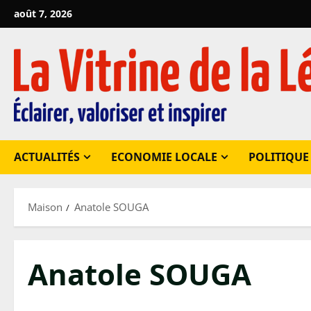
Passer
août 7, 2026
au
contenu
ACTUALITÉS
ECONOMIE LOCALE
POLITIQUE
Maison
Anatole SOUGA
Anatole SOUGA