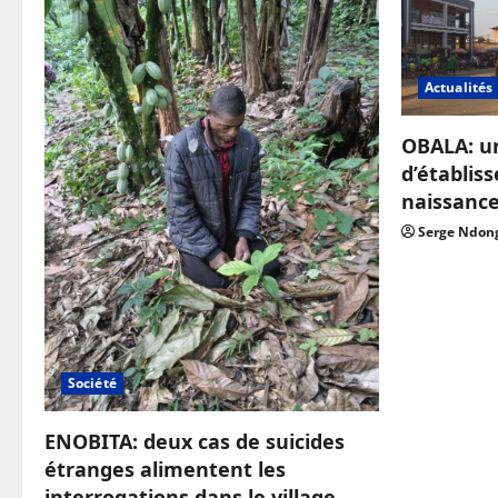
Actualités
OBALA: u
d’établis
naissanc
Serge Ndon
Société
ENOBITA: deux cas de suicides
étranges alimentent les
interrogations dans le village