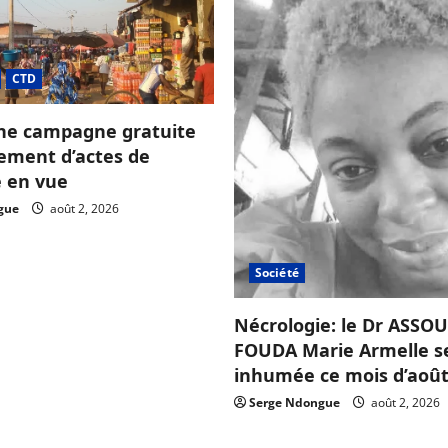
CTD
ne campagne gratuite
sement d’actes de
e en vue
gue
août 2, 2026
Société
Nécrologie: le Dr ASS
FOUDA Marie Armelle s
inhumée ce mois d’août
Serge Ndongue
août 2, 2026