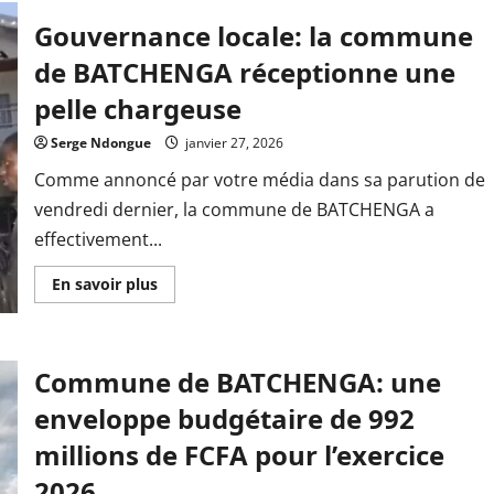
Gouvernance locale: la commune
de BATCHENGA réceptionne une
pelle chargeuse
Serge Ndongue
janvier 27, 2026
Comme annoncé par votre média dans sa parution de
vendredi dernier, la commune de BATCHENGA a
effectivement...
En
En savoir plus
savoir
plus
sur
Gouvernance
locale:
Commune de BATCHENGA: une
la
commune
de
enveloppe budgétaire de 992
BATCHENGA
réceptionne
millions de FCFA pour l’exercice
une
pelle
2026
chargeuse