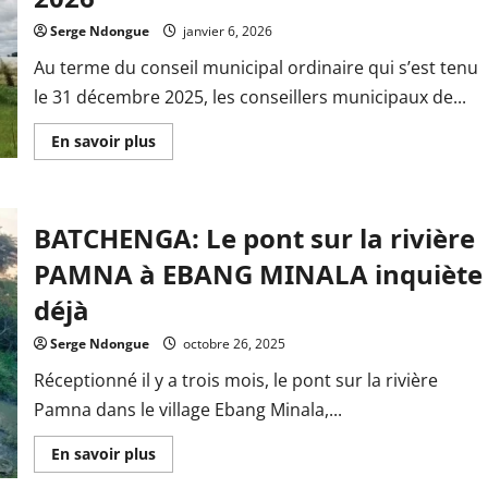
Serge Ndongue
janvier 6, 2026
Au terme du conseil municipal ordinaire qui s’est tenu
le 31 décembre 2025, les conseillers municipaux de...
En
En savoir plus
savoir
plus
sur
Commune
de
BATCHENGA: Le pont sur la rivière
BATCHENGA:
une
enveloppe
PAMNA à EBANG MINALA inquiète
budgétaire
de
déjà
992
millions
de
Serge Ndongue
octobre 26, 2025
FCFA
pour
Réceptionné il y a trois mois, le pont sur la rivière
l’exercice
2026
Pamna dans le village Ebang Minala,...
En
En savoir plus
savoir
plus