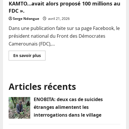
KAMTO…avait alors proposé 100 millions au
FDC ».
Serge Ndongue
avril 21, 2026
Dans une publication faite sur sa page Facebook, le
président national du Front des Démocrates
Camerounais (FDC),...
En
En savoir plus
savoir
plus
sur
Dénis
Emilien
ATANGANA:
Articles récents
« Maurice
KAMTO…
avait
alors
ENOBITA: deux cas de suicides
proposé
100
étranges alimentent les
millions
au
interrogations dans le village
FDC ».