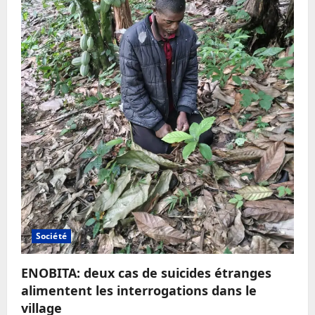
Société
ENOBITA: deux cas de suicides étranges
alimentent les interrogations dans le
village