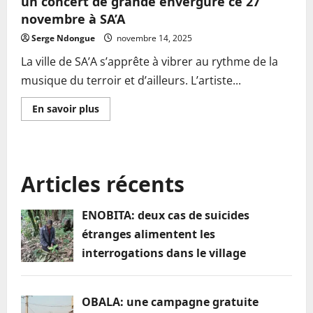
un concert de grande envergure ce 27
novembre à SA’A
Serge Ndongue
novembre 14, 2025
La ville de SA’A s’apprête à vibrer au rythme de la
musique du terroir et d’ailleurs. L’artiste...
En
En savoir plus
savoir
plus
sur
Art
et
culture
Articles récents
:
Nelly
La
merveille
ENOBITA: deux cas de suicides
organise
un
étranges alimentent les
concert
de
interrogations dans le village
grande
envergure
ce
27
novembre
OBALA: une campagne gratuite
à