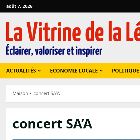
Passer
août 7, 2026
au
contenu
ACTUALITÉS
ECONOMIE LOCALE
POLITIQUE
Maison
concert SA’A
concert SA’A