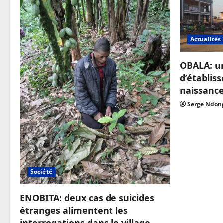
Actualités
OBALA: u
d’établis
naissanc
Serge Ndon
Société
ENOBITA: deux cas de suicides
étranges alimentent les
interrogations dans le village