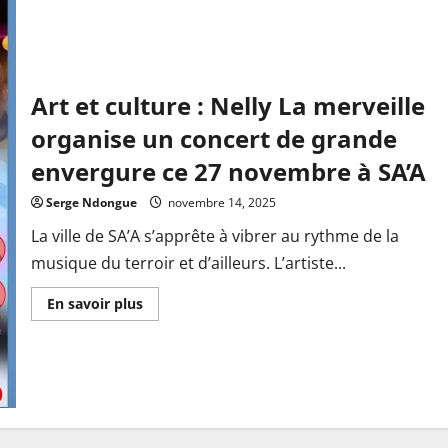
Art et culture : Nelly La merveille
organise un concert de grande
envergure ce 27 novembre à SA’A
Serge Ndongue
novembre 14, 2025
La ville de SA’A s’apprête à vibrer au rythme de la
musique du terroir et d’ailleurs. L’artiste...
En
En savoir plus
savoir
plus
sur
Art
et
culture
:
Nelly
La
merveille