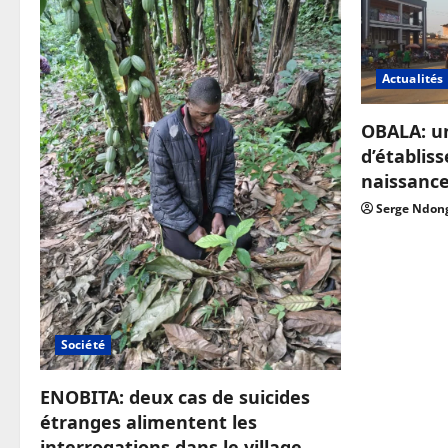
Actualités
OBALA: u
d’établis
naissanc
Serge Ndon
Société
ENOBITA: deux cas de suicides
étranges alimentent les
interrogations dans le village