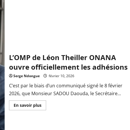
L’OMP de Léon Theiller ONANA
ouvre officiellement les adhésions
Serge Ndongue
février 10, 2026
C’est par le biais d’un communiqué signé le 8 février
2026, que Monsieur SADOU Daouda, le Secrétaire...
En
En savoir plus
savoir
plus
sur
L’OMP
de
Léon