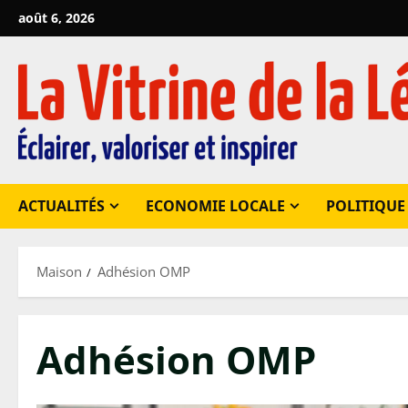
Passer
août 6, 2026
au
contenu
ACTUALITÉS
ECONOMIE LOCALE
POLITIQUE
Maison
Adhésion OMP
Adhésion OMP